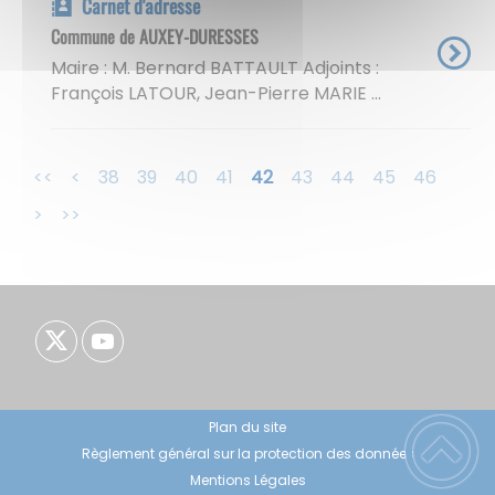
Carnet d'adresse
Commune de AUXEY-DURESSES
Maire : M. Bernard BATTAULT Adjoints :
François LATOUR, Jean-Pierre MARIE ...
<<
<
38
39
40
41
42
43
44
45
46
>
>>
Plan du site
Règlement général sur la protection des données
Mentions Légales