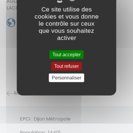
AGLAGAL, Ludovic RAILLARD, Joëlle BOILEAU, Léo
LACHAMBRE, Jamila DE LA TOUR D'AUVERGNE
Ce site utilise des
cookies et vous donne
www.ville-chenove.fr
le contrôle sur ceux
que vous souhaitez
activer
Tout accepter
Tout refuser
Personnaliser
Retour à la liste des carnets d'adresses
EPCI : Dijon Métropole
Population : 14401