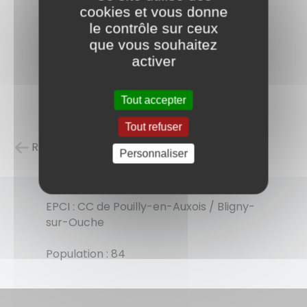
cookies et vous donne
le contrôle sur ceux
que vous souhaitez
activer
Tout accepter
Tout refuser
Retour à la liste des carnets d'adresses
Personnaliser
EPCI : CC de Pouilly-en-Auxois / Bligny-
sur-Ouche
Population : 84