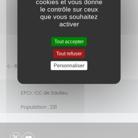
cookies et vous donne
le contrôle sur ceux
que vous souhaitez
activer
Tout accepter
Tout refuser
Retour à la liste des carnets d'adresses
Personnaliser
EPCI : CC de Saulieu
Population : 231