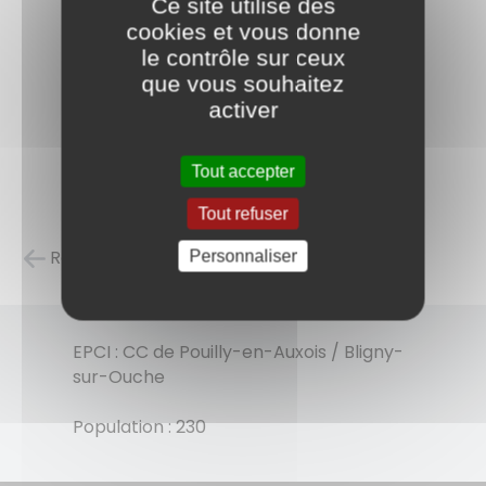
Ce site utilise des
cookies et vous donne
le contrôle sur ceux
que vous souhaitez
activer
Tout accepter
Tout refuser
Retour à la liste des carnets d'adresses
Personnaliser
EPCI : CC de Pouilly-en-Auxois / Bligny-
sur-Ouche
Population : 230