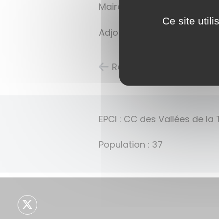
Maire : M. Sylvain REBEROL
Ce site util
Adjoints : Mauricette BESA
Retour à la liste des ca
EPCI : CC des Vallées de la T
Population : 37