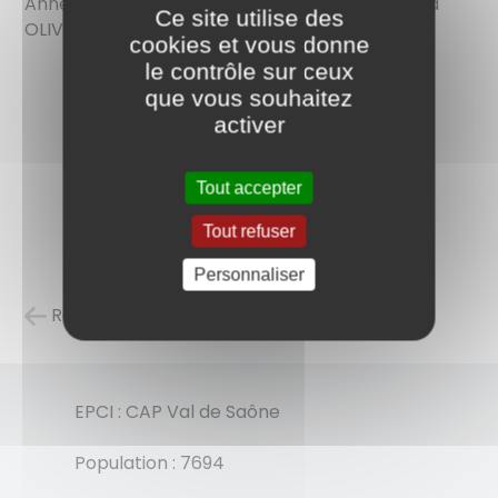
Anne BUSI-BARTHELET, Charles MARTIN, Joanna
Ce site utilise des
OLIVEIRA
cookies et vous donne
le contrôle sur ceux
que vous souhaitez
activer
Tout accepter
Tout refuser
Personnaliser
Retour à la liste des carnets d'adresses
EPCI : CAP Val de Saône
Population : 7694