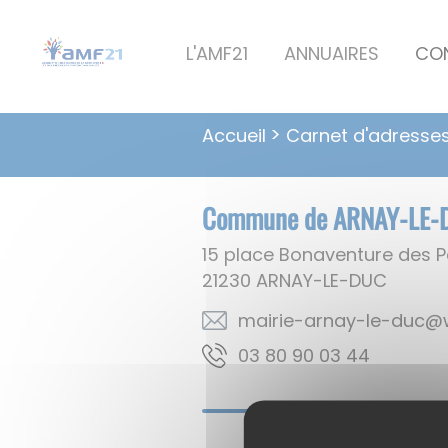
Lien
Lien
Lien
Lien
Panneau de gestion des cookies
d'accès
d'accès
d'accès
d'accès
L'AMF21
ANNUAIRES
CO
rapide
rapide
rapide
rapide
au
au
à
au
menu
contenu
la
pied
Carnet d'adresse
Accueil
principal
recherche
de
page
Commune de ARNAY-LE-
15 place Bonaventure des P
21230
ARNAY-LE-DUC
rf.oodanaw@cud-el-ya
44 30 09 08 30