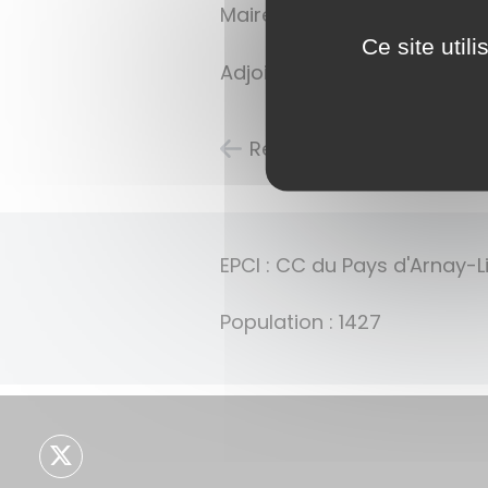
Maire : M. Benjamin LEROUX
Ce site util
Adjoints : Jeannine SANCHE
Retour à la liste des ca
EPCI : CC du Pays d'Arnay-L
Population : 1427