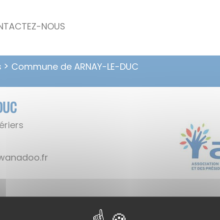
NTACTEZ-NOUS
s
Commune de ARNAY-LE-DUC
DUC
ériers
nra-eiriam