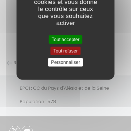
cookies et vous donne
le contrôle sur ceux
que vous souhaitez
activer
Tout accepter
Tout refuser
Retour à la liste des carnets d'adresses
Personnaliser
EPCI : CC du Pays d'Alésia et de la Seine
Population : 578